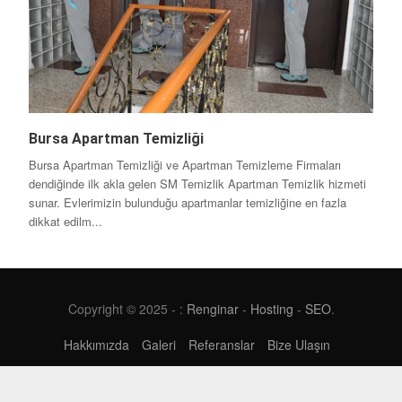
Bursa Apartman Temizliği
Bursa Apartman Temizliği ve Apartman Temizleme Firmaları
dendiğinde ilk akla gelen SM Temizlik Apartman Temizlik hizmeti
sunar. Evlerimizin bulunduğu apartmanlar temizliğine en fazla
dikkat edilm...
Copyright © 2025 - :
Renginar
-
Hosting
-
SEO
.
Hakkımızda
Galeri
Referanslar
Bize Ulaşın